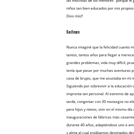
las mochilas de los menores "porque le g
niños tan bien educados por mis propios
Dios mío!!
Epílogo
Nunca imaginé que la felicidad cuanto 
tantos, tantos años para llegar a merece
grandes problemas, vida muy difícil, pru
tenía que pasar por muchas aventuras p
casa de brujas, que me asustaba en mi i
Siguiendo por sobrevivir a la educación 
impronta tan personal. Al extremo de ap
tarde, congeniar con 30 noviazgos no el
para hijos y nietos, vivir en el mismo d
inauguraciones de fábricas más casamien
durante 40 años, adaptándose uno a amar 
y alma al cual estábamos destinados des