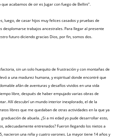
Lo que acabamos de oir es Jugar con fuego de Bellini".
es, luego, de casar hijos muy felices casados y pruebas de
 desplomarse trabajos ancestrales. Para llegar al presente
tro futuro diciendo gracias Dios, por fin, somos dos.
factoria, sin un solo huequito de frustración y con montañas de
levó a una madurez humana, y espiritual donde encontré que
domable afán de aventuras y desafíos vividos en una vida
tiempo libre, después de haber empujado varias obras de
ar. Allí descubrí un mundo interior inexplorado, el de la
s ratos libres que me quedaban de otras actividades en la que ya
 graduación de abuela. ¿Si a mi edad yo pude desarrollar esto,
ños, adecuadamente entrenados? Fueron llegando los nietos a
5, nacieron una niña y cuatro varones. La mayor tiene 14 años y