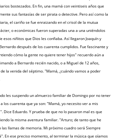
arios bostezados. En fin, una mamá con veintiseis años que
ente sus fantasías de ser pirata o detective. Pero así como la
aria, el cariño se fue enraizando en el crisol de la mutua
carácter, o económicas fueron superadas una a una uniéndolos
 esos niñitos que Dios les confiaba. Así llegaron Joaquín y
 Bernardo después de los cuarenta cumplidos. Fue fascinante y
tiendo cómo la gente no quiere tener hijos" recuerdo aún a
imando a Bernardo recién nacido, o a Miguel de 12 años,
 de la venida del séptimo. "Mamá, ¿cuándo vamos a poder
.
ando les suspendo un almuerzo familiar de Domingo por no tener
 a los cuarenta que ya son: "Mamá, yo necesito ver a mis
 Dice Eduardo. Y prueba de que no lo pasaron mal es que
iendo la misma aventura familiar. "Arturo; de tanto que he
co las llamas de memoria. Mi próximo cuadro será Siempre
á". En ese preciso momento, al terminar la música que oíamos