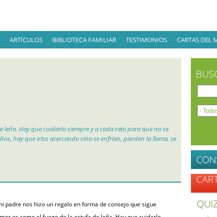
ARTÍCULOS
BIBLIOTECA FAMILIAR
TESTIMONIOS
CARTAS DEL 
BUS
e leña. Hay que cuidarlo siempre y a cada rato para que no se
s, hay que irlos acercando sino se enfrían, pierden la llama, se
CON
CAR
QUIZ
i padre nos hizo un regalo en forma de consejo que sigue
mor es como el fuego de la estufa de leña. Hay que cuidarlo