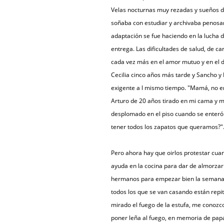
Velas nocturnas muy rezadas y sueños di
soñaba con estudiar y archivaba penosam
adaptación se fue haciendo en la lucha di
entrega. Las dificultades de salud, de 
cada vez más en el amor mutuo y en el de
Cecilia cinco años más tarde y Sancho y
exigente a l mismo tiempo. "Mamá, no en
Arturo de 20 años tirado en mi cama y m
desplomado en el piso cuando se enteró
tener todos los zapatos que queramos?"
Pero ahora hay que oirlos protestar cu
ayuda en la cocina para dar de almorzar
hermanos para empezar bien la semana".
todos los que se van casando están repit
mirado el fuego de la estufa, me conoz
poner leña al fuego, en memoria de pap