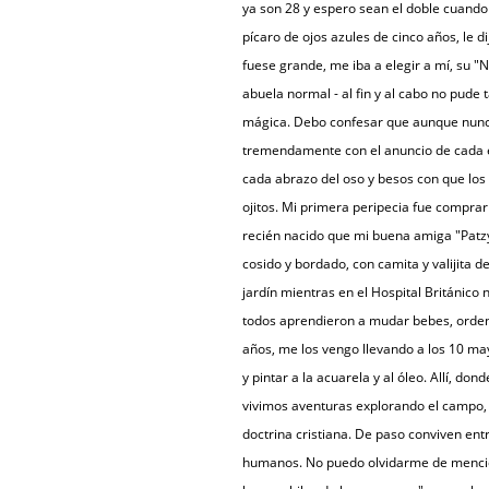
ya son 28 y espero sean el doble cuando 
pícaro de ojos azules de cinco años, le 
fuese grande, me iba a elegir a mí, su "N
abuela normal - al fin y al cabo no pude 
mágica. Debo confesar que aunque nunca s
tremendamente con el anuncio de cada e
cada abrazo del oso y besos con que los
ojitos. Mi primera peripecia fue comprar 
recién nacido que mi buena amiga "Patzy"
cosido y bordado, con camita y valijita 
jardín mientras en el Hospital Británico 
todos aprendieron a mudar bebes, ordena
años, me los vengo llevando a los 10 may
y pintar a la acuarela y al óleo. Allí, don
vivimos aventuras explorando el campo, y
doctrina cristiana. De paso conviven ent
humanos. No puedo olvidarme de mencio