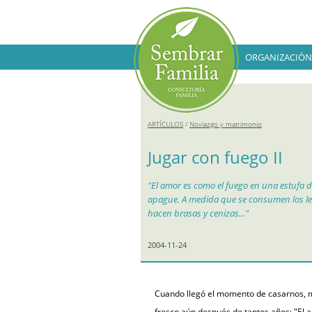
ORGANIZACIÓN
ARTÍCULOS
/
Noviazgo y matrimonio
Jugar con fuego II
"El amor es como el fuego en una estufa d
apague. A medida que se consumen los leño
hacen brasas y cenizas..."
2004-11-24
Cuando llegó el momento de casarnos, m
fresco aún después de tantos años: "El a