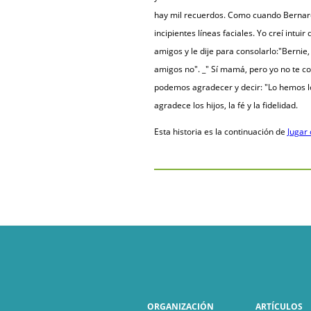
hay mil recuerdos. Como cuando Bernard
incipientes líneas faciales. Yo creí int
amigos y le dije para consolarlo:"Bernie
amigos no". _" Sí mamá, pero yo no te c
podemos agradecer y decir: "Lo hemos lo
agradece los hijos, la fé y la fidelidad.
Esta historia es la continuación de
Jugar 
ORGANIZACIÓN
ARTÍCULOS