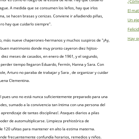
¿Cómo
ague. A medida que se consumen los leños, hay que irlos
El mat
ama, se hacen brasas y cenizas. Conviene ir añadiendo piñas,
Un ej
ero hay que cuidarlo siempre".
Felici
Hay qu
io, más nueve chaperones-hermanos y muchos suspiros de "¡Ay,
n buen matrimonio donde muy pronto cayeron diez hijitos-
los diez meses de casados, en enero de 1961, y el segundo,
 perder tiempo llegaron Eduardo, Fermín, Hanna y Sara. Con
ole, Arturo no paraba de trabajar y Sara , de organizar y cuidar
buena Clementina.
nal pues uno no está nunca suficientemente preparado para una
ades, sumado a la convivencia tan íntima con una persona del
e aprendizaje de tantas disciplinas!. Ataques diarios a pilas
oder de automultiplicarse. Limpieza prehistórica de
e 120 uñitas para mantener en alto la estima materna.
donde frecuentemente confundía horarios, remedios y niños.