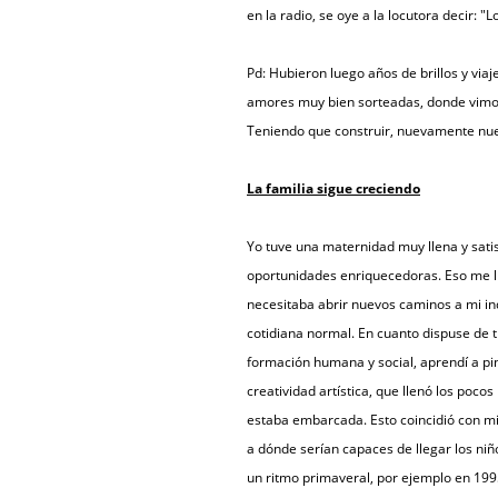
en la radio, se oye a la locutora decir: "
Pd: Hubieron luego años de brillos y viaj
amores muy bien sorteadas, donde vimos
Teniendo que construir, nuevamente nues
La familia sigue creciendo
Yo tuve una maternidad muy llena y satis
oportunidades enriquecedoras. Eso me l
necesitaba abrir nuevos caminos a mi in
cotidiana normal. En cuanto dispuse de 
formación humana y social, aprendí a pint
creatividad artística, que llenó los poco
estaba embarcada. Esto coincidió con mi
a dónde serían capaces de llegar los ni
un ritmo primaveral, por ejemplo en 199