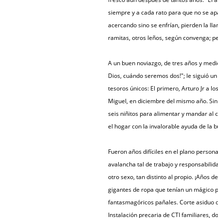
siempre y a cada rato para que no se ap
acercando sino se enfrían, pierden la ll
ramitas, otros leños, según convenga; p
A un buen noviazgo, de tres años y med
Dios, cuándo seremos dos!"; le siguió u
tesoros únicos: El primero, Arturo Jr a 
Miguel, en diciembre del mismo año. Sin
seis niñitos para alimentar y mandar al c
el hogar con la invalorable ayuda de la 
Fueron años difíciles en el plano perso
avalancha tal de trabajo y responsabilid
otro sexo, tan distinto al propio. ¡Años d
gigantes de ropa que tenían un mágico p
fantasmagóricos pañales. Corte asiduo d
Instalación precaria de CTI familiares, 