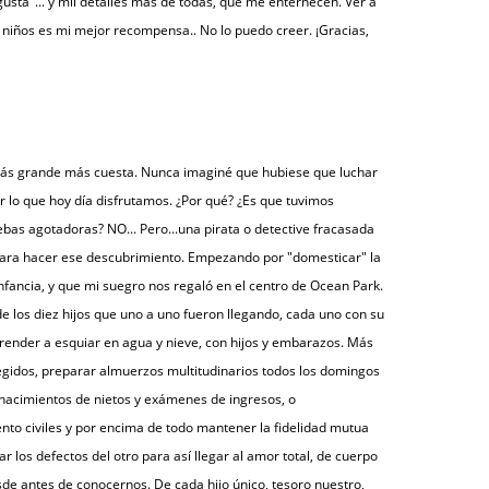
usta"... y mil detalles más de todas, que me enternecen. Ver a
 niños es mi mejor recompensa.. No lo puedo creer. ¡Gracias,
más grande más cuesta. Nunca imaginé que hubiese que luchar
r lo que hoy día disfrutamos. ¿Por qué? ¿Es que tuvimos
ebas agotadoras? NO... Pero...una pirata o detective fracasada
ara hacer ese descubrimiento. Empezando por "domesticar" la
nfancia, y que mi suegro nos regaló en el centro de Ocean Park.
de los diez hijos que uno a uno fueron llegando, cada uno con su
render a esquiar en agua y nieve, con hijos y embarazos. Más
egidos, preparar almuerzos multitudinarios todos los domingos
ía nacimientos de nietos y exámenes de ingresos, o
to civiles y por encima de todo mantener la fidelidad mutua
los defectos del otro para así llegar al amor total, de cuerpo
de antes de conocernos. De cada hijo único, tesoro nuestro,