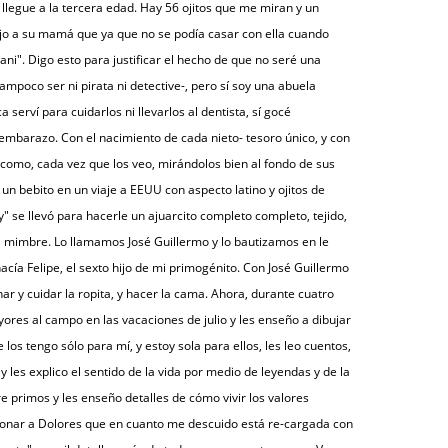
llegue a la tercera edad. Hay 56 ojitos que me miran y un
dijo a su mamá que ya que no se podía casar con ella cuando
ani". Digo esto para justificar el hecho de que no seré una
tampoco ser ni pirata ni detective-, pero sí soy una abuela
erví para cuidarlos ni llevarlos al dentista, sí gocé
mbarazo. Con el nacimiento de cada nieto- tesoro único, y con
 como, cada vez que los veo, mirándolos bien al fondo de sus
un bebito en un viaje a EEUU con aspecto latino y ojitos de
 se llevó para hacerle un ajuarcito completo completo, tejido,
de mimbre. Lo llamamos José Guillermo y lo bautizamos en le
nacía Felipe, el sexto hijo de mi primogénito. Con José Guillermo
r y cuidar la ropita, y hacer la cama. Ahora, durante cuatro
ores al campo en las vacaciones de julio y les enseño a dibujar
de los tengo sólo para mí, y estoy sola para ellos, les leo cuentos,
 les explico el sentido de la vida por medio de leyendas y de la
re primos y les enseño detalles de cómo vivir los valores
nar a Dolores que en cuanto me descuido está re-cargada con