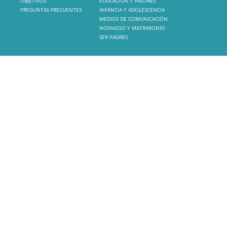
OBJETIVOS
EDUCACIÓN Y VALORES
PREGUNTAS FRECUENTES
INFANCIA Y ADOLESCENCIA
MEDIOS DE COMUNICACIÓN
NOVIAZGO Y MATRIMONIO
SER PADRES